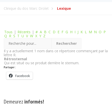
Clinique du dos Marc Drolet
Lexique
Tous
|
Récents
|
#
A
B
C
D
E
F
G
H
I
J
K
L
M
N
O
P
Q
R
S
T
U
V
W
X
Y
Z
Il y a actuellement 1 nom dans ce répertoire commençant par la
lettre R.
Rétrosternal
Qui est situé ou se produit derrière le sternum.
Partager :
Facebook
Demeurez
informés!