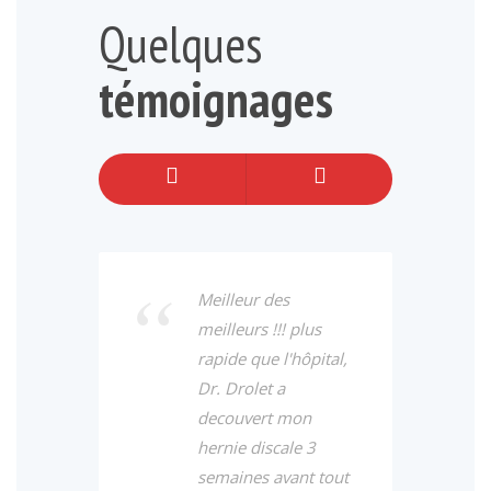
Quelques
témoignages
Meilleur des
meilleurs !!! plus
rapide que l'hôpital,
Dr. Drolet a
decouvert mon
hernie discale 3
semaines avant tout