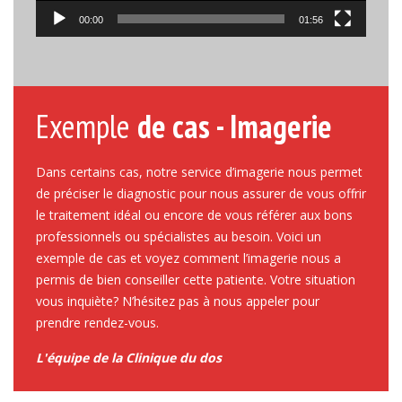
00:00
01:56
Exemple
de cas - Imagerie
Dans certains cas, notre service d’imagerie nous permet
de préciser le diagnostic pour nous assurer de vous offrir
le traitement idéal ou encore de vous référer aux bons
professionnels ou spécialistes au besoin. Voici un
exemple de cas et voyez comment l’imagerie nous a
permis de bien conseiller cette patiente. Votre situation
vous inquiète? N’hésitez pas à nous appeler pour
prendre rendez-vous.
L'équipe de la Clinique du dos