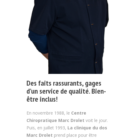
Des faits rassurants, gages
d’un service de qualité. Bien-
être inclus!
En novembre 1988, le
Centre
Chiropratique Marc Drolet
voit le jour.
Puis, en juillet 1993,
La clinique du dos
Marc Drolet
prend place pour être