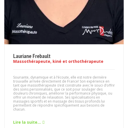
Lauriane Frebault
Massothérapeute, kiné et orthothérapeute
Souriante, dynamique et à l’écoute, elle est notre dernière
trouvaille arrivée directement de France! Son expérience en
tant que massothérapeute s’est construite avec le souci d’offrir
des soins personnalisés, que ce soit pour soulager des
douleurs chroniques, améliorer la performance physique, ou
offrir un moment de relaxation. Ses spécialisations en
massages sportifs et en massage des tissus profonds lui
permettent de répondre spécifiquement aux besoins de
chacun.
Lire la suite...