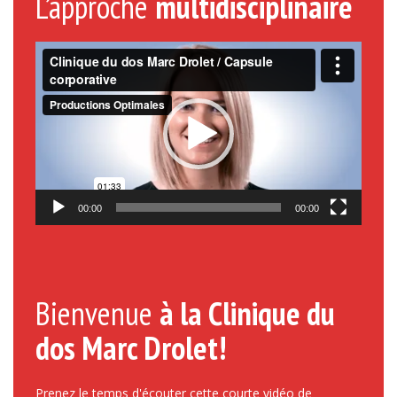
L’approche
multidisciplinaire
Lecteur
vidéo
00:00
00:00
Bienvenue
à la Clinique du
dos Marc Drolet!
Prenez le temps d'écouter cette courte vidéo de