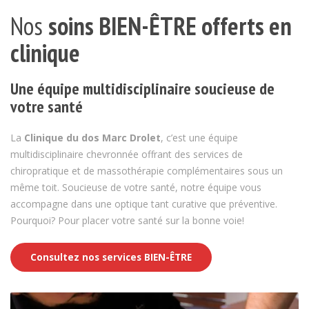
Nos
soins BIEN-ÊTRE offerts en
clinique
Une équipe multidisciplinaire soucieuse de
votre santé
La
Clinique du dos Marc Drolet
, c’est une équipe
multidisciplinaire chevronnée offrant des services de
chiropratique et de massothérapie complémentaires sous un
même toit. Soucieuse de votre santé, notre équipe vous
accompagne dans une optique tant curative que préventive.
Pourquoi? Pour placer votre santé sur la bonne voie!
Consultez nos services BIEN-ÊTRE