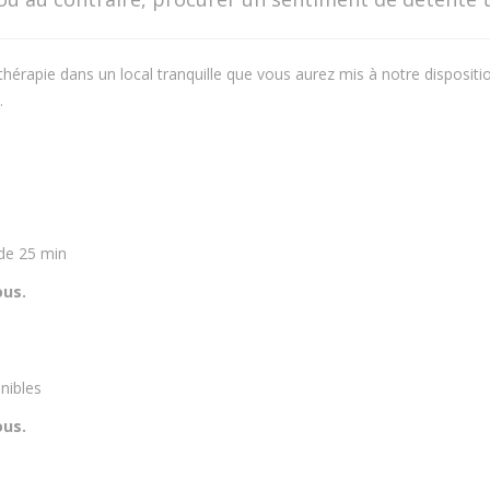
érapie dans un local tranquille que vous aurez mis à notre dispositi
.
 de 25 min
ous.
nibles
ous.