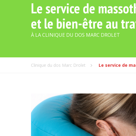
Le service de massoth
et le bien-être au tra
À LA CLINIQUE DU DOS MARC DROLET
Clinique du dos Marc Drolet
Le service de mas