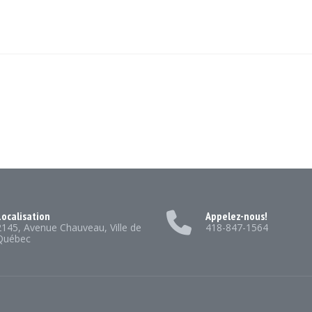
ocalisation
Appelez-nous!
2145, Avenue Chauveau, Ville de
418-847-1564
Québec