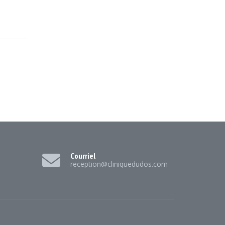
Courriel
reception@cliniquedudos.com