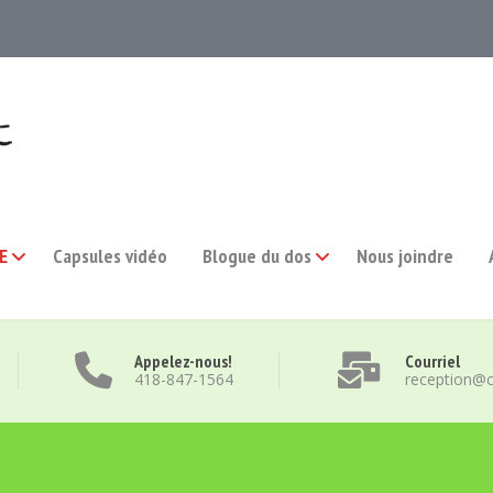
E
Capsules vidéo
Blogue du dos
Nous joindre
Appelez-nous!
Courriel
418-847-1564
reception@c