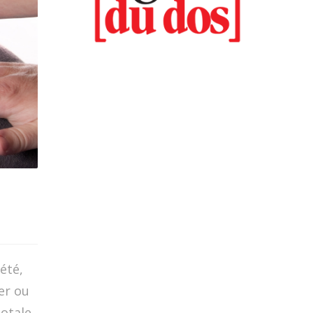
été,
er ou
otale.