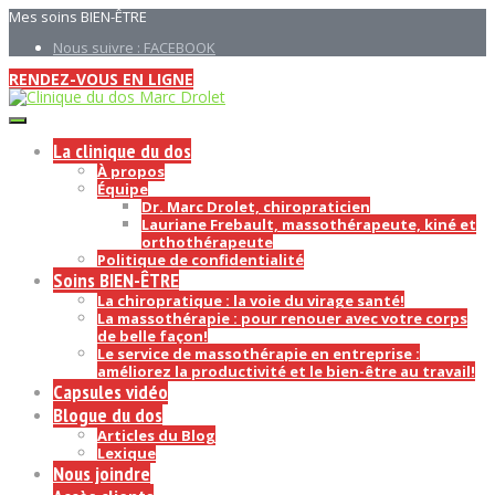
Mes soins BIEN-ÊTRE
Nous suivre : FACEBOOK
RENDEZ-VOUS EN LIGNE
La clinique du dos
À propos
Équipe
Dr. Marc Drolet, chiropraticien
Lauriane Frebault, massothérapeute, kiné et
orthothérapeute
Politique de confidentialité
Soins BIEN-ÊTRE
La chiropratique : la voie du virage santé!
La massothérapie : pour renouer avec votre corps
de belle façon!
Le service de massothérapie en entreprise :
améliorez la productivité et le bien-être au travail!
Capsules vidéo
Blogue du dos
Articles du Blog
Lexique
Nous joindre