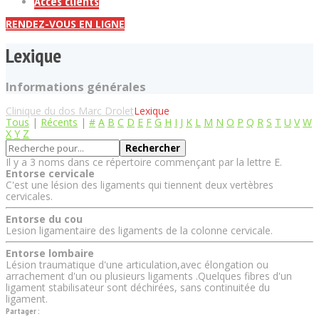
Accès clients
RENDEZ-VOUS EN LIGNE
Lexique
Informations générales
Clinique du dos Marc Drolet
Lexique
Tous
|
Récents
|
#
A
B
C
D
E
F
G
H
I
J
K
L
M
N
O
P
Q
R
S
T
U
V
W
X
Y
Z
Il y a 3 noms dans ce répertoire commençant par la lettre E.
Entorse cervicale
C'est une lésion des ligaments qui tiennent deux vertèbres
cervicales.
Entorse du cou
Lesion ligamentaire des ligaments de la colonne cervicale.
Entorse lombaire
Lésion traumatique d'une articulation,avec élongation ou
arrachement d'un ou plusieurs ligaments .Quelques fibres d'un
ligament stabilisateur sont déchirées, sans continuitée du
ligament.
Partager :