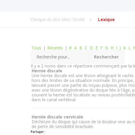
Clinique du dos Marc Drolet
Lexique
Tous
|
Récents
|
#
A
B
C
D
E
F
G
H
I
J
K
L
Il y a 2 noms dans ce répertoire commençant par la le
Hernie discale
Une hernie discale est une lésion atteignant le rachis
hors des limites de sa situation normale. En principe
laissant passer une partie du noyau pulpeux, plus mou
avec une lésion dégénérative du disque liée à l'âge, 
souvent la hernie est localisée au niveau postérolatér
dans le canal vertébral.
Hernie discale cervicale
Déchirure du disque qui cause de la douleur vive au
de perte de sensibilité brachiale.
Partager :