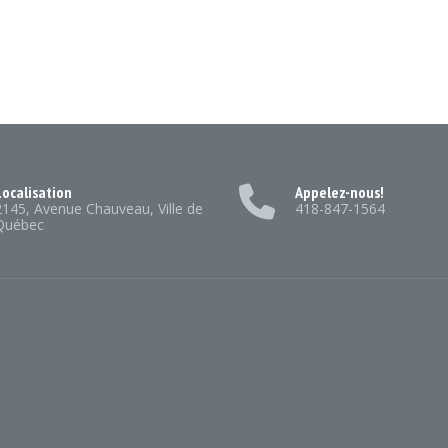
ocalisation
Appelez-nous!
2145, Avenue Chauveau, Ville de
418-847-1564
Québec