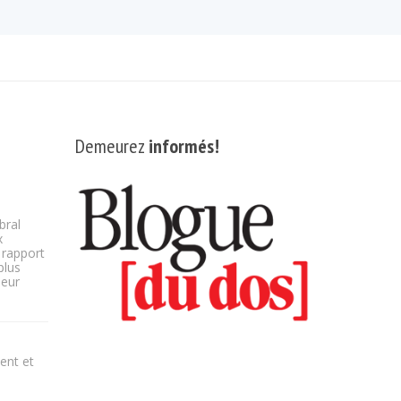
Demeurez
informés!
bral
x
 rapport
plus
ieur
ent et