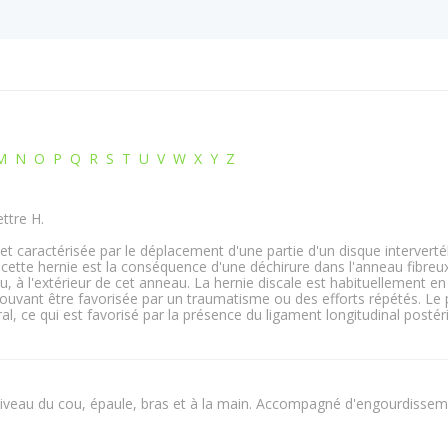
M
N
O
P
Q
R
S
T
U
V
W
X
Y
Z
ttre H.
 et caractérisée par le déplacement d'une partie d'un disque interverté
, cette hernie est la conséquence d'une déchirure dans l'anneau fibreu
, à l'extérieur de cet anneau. La hernie discale est habituellement en
pouvant être favorisée par un traumatisme ou des efforts répétés. Le 
al, ce qui est favorisé par la présence du ligament longitudinal postér
 niveau du cou, épaule, bras et à la main. Accompagné d'engourdissem