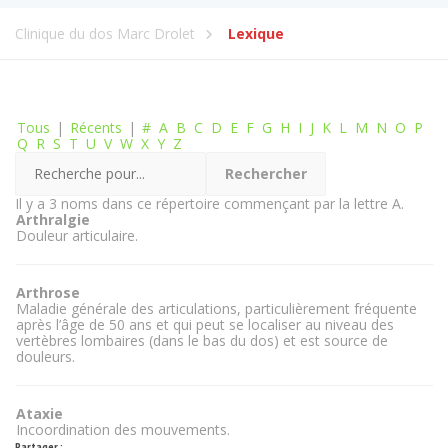
Clinique du dos Marc Drolet
Lexique
Tous
|
Récents
|
#
A
B
C
D
E
F
G
H
I
J
K
L
M
N
O
P
Q
R
S
T
U
V
W
X
Y
Z
Il y a 3 noms dans ce répertoire commençant par la lettre A.
Arthralgie
Douleur articulaire.
Arthrose
Maladie générale des articulations, particulièrement fréquente
après l’âge de 50 ans et qui peut se localiser au niveau des
vertèbres lombaires (dans le bas du dos) et est source de
douleurs.
Ataxie
Incoordination des mouvements.
Partager :