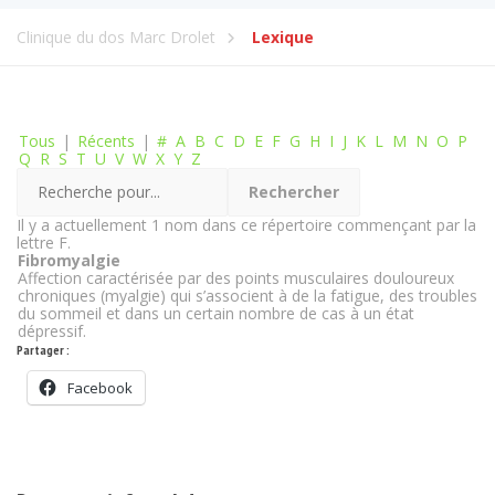
Clinique du dos Marc Drolet
Lexique
Tous
|
Récents
|
#
A
B
C
D
E
F
G
H
I
J
K
L
M
N
O
P
Q
R
S
T
U
V
W
X
Y
Z
Il y a actuellement 1 nom dans ce répertoire commençant par la
lettre F.
Fibromyalgie
Affection caractérisée par des points musculaires douloureux
chroniques (myalgie) qui s’associent à de la fatigue, des troubles
du sommeil et dans un certain nombre de cas à un état
dépressif.
Partager :
Facebook