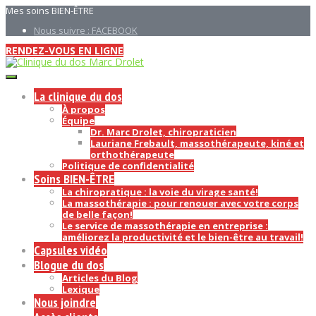
Mes soins BIEN-ÊTRE
Nous suivre : FACEBOOK
RENDEZ-VOUS EN LIGNE
La clinique du dos
À propos
Équipe
Dr. Marc Drolet, chiropraticien
Lauriane Frebault, massothérapeute, kiné et
orthothérapeute
Politique de confidentialité
Soins BIEN-ÊTRE
La chiropratique : la voie du virage santé!
La massothérapie : pour renouer avec votre corps
de belle façon!
Le service de massothérapie en entreprise :
améliorez la productivité et le bien-être au travail!
Capsules vidéo
Blogue du dos
Articles du Blog
Lexique
Nous joindre