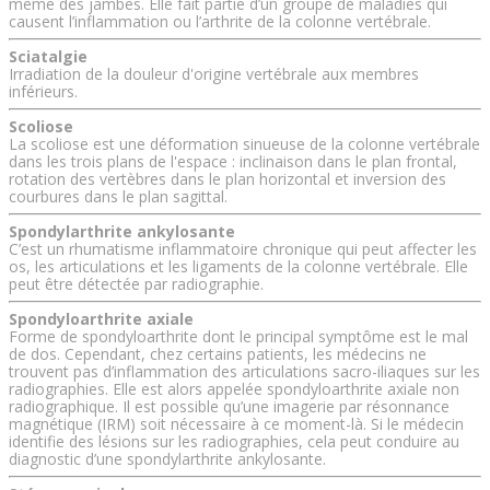
même des jambes. Elle fait partie d’un groupe de maladies qui
causent l’inflammation ou l’arthrite de la colonne vertébrale.
Sciatalgie
Irradiation de la douleur d'origine vertébrale aux membres
inférieurs.
Scoliose
La scoliose est une déformation sinueuse de la colonne vertébrale
dans les trois plans de l'espace : inclinaison dans le plan frontal,
rotation des vertèbres dans le plan horizontal et inversion des
courbures dans le plan sagittal.
Spondylarthrite ankylosante
C’est un rhumatisme inflammatoire chronique qui peut affecter les
os, les articulations et les ligaments de la colonne vertébrale. Elle
peut être détectée par radiographie.
Spondyloarthrite axiale
Forme de spondyloarthrite dont le principal symptôme est le mal
de dos. Cependant, chez certains patients, les médecins ne
trouvent pas d’inflammation des articulations sacro-iliaques sur les
radiographies. Elle est alors appelée spondyloarthrite axiale non
radiographique. Il est possible qu’une imagerie par résonnance
magnétique (IRM) soit nécessaire à ce moment-là. Si le médecin
identifie des lésions sur les radiographies, cela peut conduire au
diagnostic d’une spondylarthrite ankylosante.