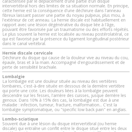
caractérisée par le déplacement d'une partie d'un disque
intervertébral hors des limites de sa situation normale. En principe,
cette hernie est la conséquence d'une déchirure dans l'anneau
fibreux laissant passer une partie du noyau pulpeux, plus mou, à
l'extérieur de cet anneau. La hernie discale est habituellement en
rapport avec une lésion dégénérative du disque liée à l'âge,
pouvant être favorisée par un traumatisme ou des efforts répétés.
Le plus souvent la hernie est localisée au niveau postérolatéral, ce
qui est favorisé par la présence du ligament longitudinal postérieur
dans le canal vertébral.
Hernie discale cervicale
Déchirure du disque qui cause de la douleur vive au niveau du cou,
épaule, bras et à la main. Accompagné d'engourdissement et de
perte de sensibilité brachiale.
Lombalgie
La lombalgie est une douleur située au niveau des vertèbres
lombaires, c'est-à-dire située en dessous de la dernière vertèbre
qui porte une cote. Les douleurs liées à la lombalgie peuvent
descendre sur les fesses, l'arrière des cuisses, jusque derrière les
genoux. Dans 10% à 15% des cas, la lombalgie est due à une
maladie : infection, tumeur, fracture, malformation... C'est la
lombalgie symptomatique, ou "specific low back pain" en anglais.
Lombo-sciatique
Souvent due à une lésion du disque intervertébral (ou hernie
discale) qui entraîne un conflit entre le disque situé entre les deux