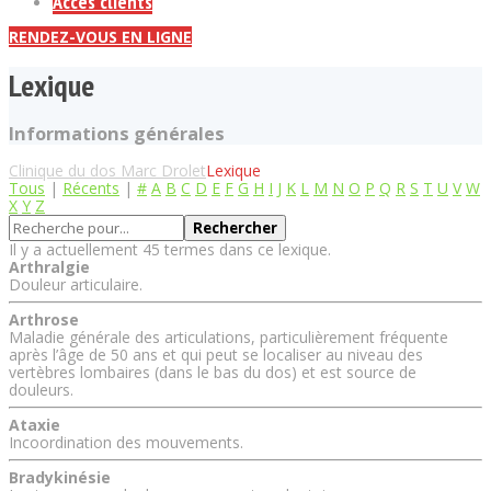
Accès clients
RENDEZ-VOUS EN LIGNE
Lexique
Informations générales
Clinique du dos Marc Drolet
Lexique
Tous
|
Récents
|
#
A
B
C
D
E
F
G
H
I
J
K
L
M
N
O
P
Q
R
S
T
U
V
W
X
Y
Z
Il y a actuellement 45 termes dans ce lexique.
Arthralgie
Douleur articulaire.
Arthrose
Maladie générale des articulations, particulièrement fréquente
après l’âge de 50 ans et qui peut se localiser au niveau des
vertèbres lombaires (dans le bas du dos) et est source de
douleurs.
Ataxie
Incoordination des mouvements.
Bradykinésie