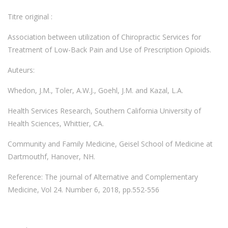
Titre original :
Association between utilization of Chiropractic Services for
Treatment of Low-Back Pain and Use of Prescription Opioids.
Auteurs:
Whedon, J.M., Toler, A.W.J., Goehl, J.M. and Kazal, L.A.
Health Services Research, Southern California University of
Health Sciences, Whittier, CA.
Community and Family Medicine, Geisel School of Medicine at
Dartmouthf, Hanover, NH.
Reference: The journal of Alternative and Complementary
Medicine, Vol 24. Number 6, 2018, pp.552-556