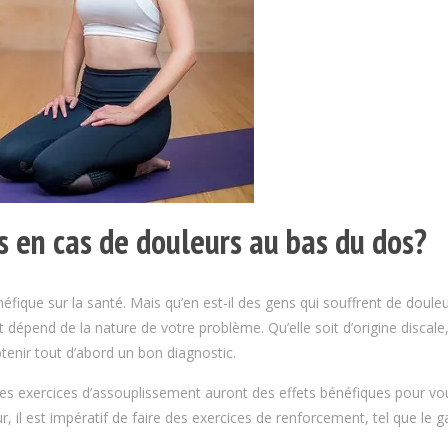
s en cas de douleurs au bas du dos?
néfique sur la santé. Mais qu’en est-il des gens qui souffrent de doule
dépend de la nature de votre problème. Qu’elle soit d’origine discale
tenir tout d’abord un bon diagnostic.
les exercices d’assouplissement auront des effets bénéfiques pour vo
, il est impératif de faire des exercices de renforcement, tel que le 