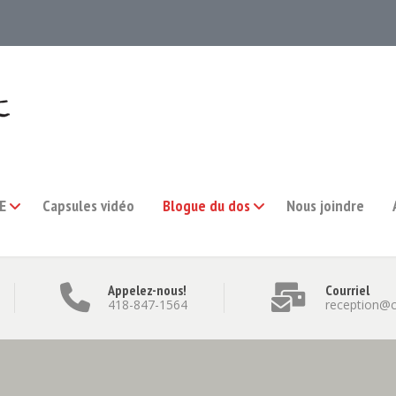
E
Capsules vidéo
Blogue du dos
Nous joindre
Appelez-nous!
Courriel
418-847-1564
reception@c