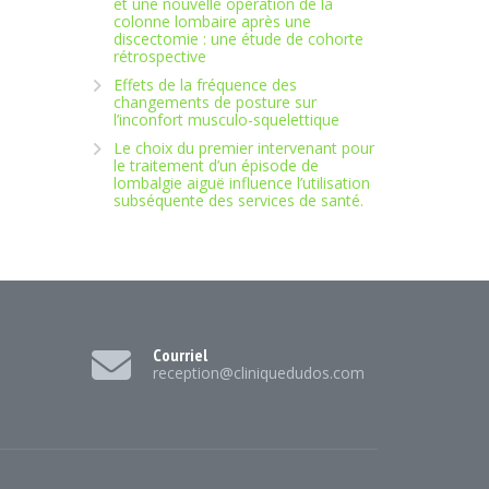
et une nouvelle opération de la
colonne lombaire après une
discectomie : une étude de cohorte
rétrospective
Effets de la fréquence des
changements de posture sur
l’inconfort musculo-squelettique
Le choix du premier intervenant pour
le traitement d’un épisode de
lombalgie aiguë influence l’utilisation
subséquente des services de santé.
Courriel
reception@cliniquedudos.com