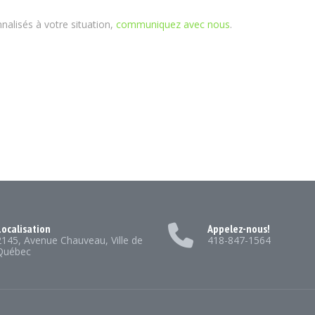
nalisés à votre situation,
communiquez avec nous
.
ocalisation
Appelez-nous!
2145, Avenue Chauveau, Ville de
418-847-1564
Québec