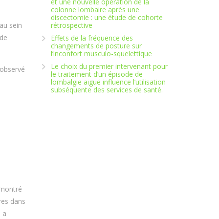
et une nouvelle opération de la
colonne lombaire après une
discectomie : une étude de cohorte
au sein
rétrospective
 de
Effets de la fréquence des
changements de posture sur
l’inconfort musculo-squelettique
Le choix du premier intervenant pour
 observé
le traitement d’un épisode de
lombalgie aiguë influence l’utilisation
subséquente des services de santé.
a montré
res dans
. a