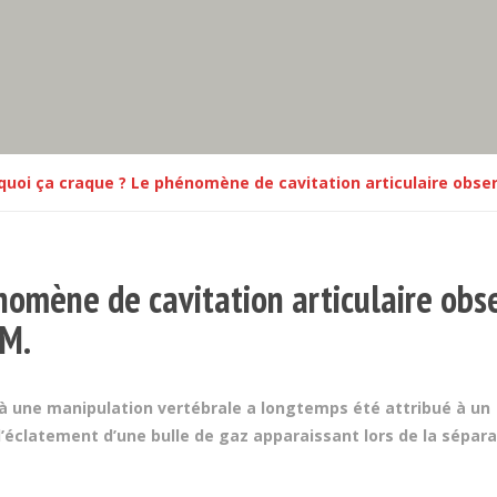
quoi ça craque ? Le phénomène de cavitation articulaire observ
nomène de cavitation articulaire obs
.M.
is à une manipulation vertébrale a longtemps été attribué à un
’éclatement d’une bulle de gaz apparaissant lors de la sépara