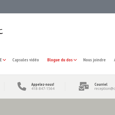
E
Capsules vidéo
Blogue du dos
Nous joindre
Appelez-nous!
Courriel
418-847-1564
reception@c