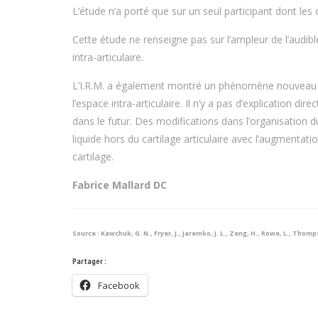
L’étude n’a porté que sur un seul participant dont les c
Cette étude ne renseigne pas sur l’ampleur de l’audible 
intra-articulaire.
L’I.R.M. a également montré un phénomène nouveau pr
l’espace intra-articulaire. Il n’y a pas d’explication d
dans le futur. Des modifications dans l’organisation du
liquide hors du cartilage articulaire avec l’augmentatio
cartilage.
Fabrice Mallard DC
Source : Kawchuk, G. N., Fryer, J., Jaremko, J. L., Zeng, H., Rowe, L., Thom
Partager :
Facebook