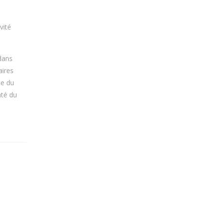
vité
dans
aires
te du
nté du