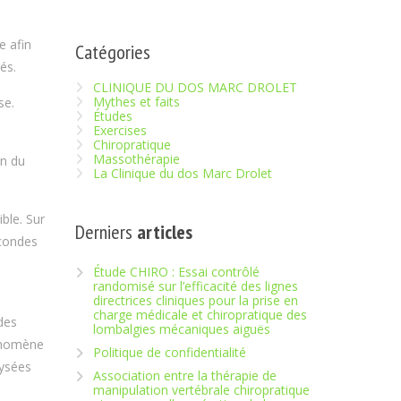
e afin
Catégories
és.
CLINIQUE DU DOS MARC DROLET
Mythes et faits
se.
Études
Exercises
Chiropratique
Massothérapie
in du
La Clinique du dos Marc Drolet
ble. Sur
Derniers
articles
econdes
Étude CHIRO : Essai contrôlé
randomisé sur l’efficacité des lignes
directrices cliniques pour la prise en
charge médicale et chiropratique des
des
lombalgies mécaniques aiguës
hénomène
Politique de confidentialité
lysées
Association entre la thérapie de
manipulation vertébrale chiropratique