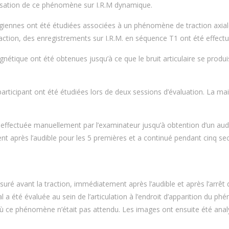
lisation de ce phénomène sur I.R.M dynamique.
giennes ont été étudiées associées à un phénomène de traction axial
action, des enregistrements sur I.R.M. en séquence T1 ont été effectu
étique ont été obtenues jusqu’à ce que le bruit articulaire se produi
articipant ont été étudiées lors de deux sessions d’évaluation. La ma
st effectuée manuellement par l’examinateur jusqu’à obtention d’un audi
ent après l’audible pour les 5 premières et a continué pendant cinq s
suré avant la traction, immédiatement après l’audible et après l’arrêt 
al a été évaluée au sein de l’articulation à l’endroit d’apparition du p
on où ce phénomène n’était pas attendu. Les images ont ensuite été ana