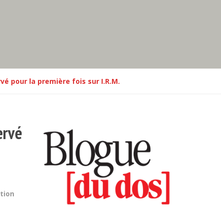
é pour la première fois sur I.R.M.
ervé
tion