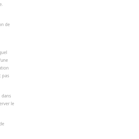
e.
on de
quel
d’une
ution
t pas
n dans
erver le
 de