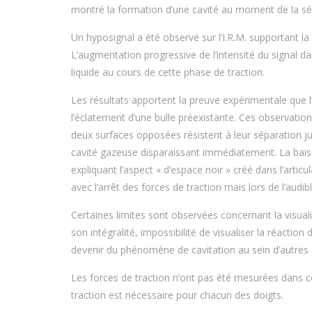
montré la formation d’une cavité au moment de la sépar
Un hyposignal a été observé sur l’I.R.M. supportant la p
L’augmentation progressive de l’intensité du signal d
liquide au cours de cette phase de traction.
Les résultats apportent la preuve expérimentale que 
l’éclatement d’une bulle préexistante. Ces observatio
deux surfaces opposées résistent à leur séparation jus
cavité gazeuse disparaissant immédiatement. La baisse
expliquant l’aspect « d’espace noir » créé dans l’articu
avec l’arrêt des forces de traction mais lors de l’audibl
Certaines limites sont observées concernant la visualisat
son intégralité, impossibilité de visualiser la réactio
devenir du phénomène de cavitation au sein d’autres a
Les forces de traction n’ont pas été mesurées dans ce
traction est nécessaire pour chacun des doigts.