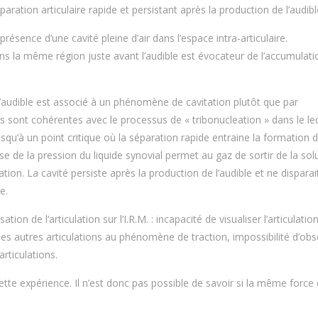
ation articulaire rapide et persistant après la production de l’audibl
résence d’une cavité pleine d’air dans l’espace intra-articulaire.
ans la même région juste avant l’audible est évocateur de l’accumulati
l’audible est associé à un phénomène de cavitation plutôt que par
ns sont cohérentes avec le processus de « tribonucleation » dans le le
qu’à un point critique où la séparation rapide entraine la formation 
 de la pression du liquide synovial permet au gaz de sortir de la sol
lation. La cavité persiste après la production de l’audible et ne disparai
e.
ion de l’articulation sur l’I.R.M. : incapacité de visualiser l’articulatio
n des autres articulations au phénomène de traction, impossibilité d’obs
rticulations.
tte expérience. Il n’est donc pas possible de savoir si la même force