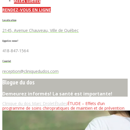
Accès clients
RENDEZ-VOUS EN LIGNE
Localisation
2145, Avenue Chauveau, Ville de Québec
Appelez-nous!
418-847-1564
Courriel
reception@cliniquedudos.com
Blogue du dos
Demeurez informés! La santé est importante!
Clinique du dos Marc Drolet
Études
ÉTUDE – Effets d’un
programme de soins chiropratiques de maintien et de prévention