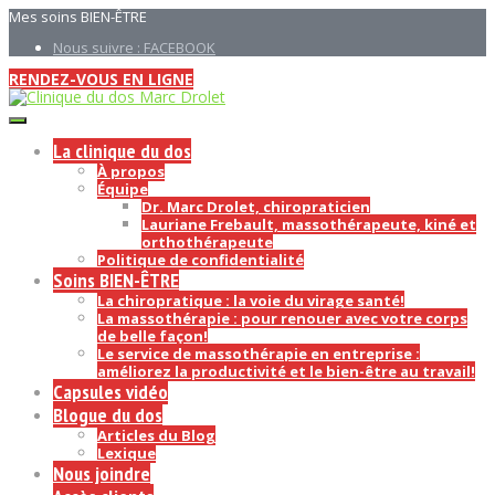
Mes soins BIEN-ÊTRE
Nous suivre : FACEBOOK
RENDEZ-VOUS EN LIGNE
La clinique du dos
À propos
Équipe
Dr. Marc Drolet, chiropraticien
Lauriane Frebault, massothérapeute, kiné et
orthothérapeute
Politique de confidentialité
Soins BIEN-ÊTRE
La chiropratique : la voie du virage santé!
La massothérapie : pour renouer avec votre corps
de belle façon!
Le service de massothérapie en entreprise :
améliorez la productivité et le bien-être au travail!
Capsules vidéo
Blogue du dos
Articles du Blog
Lexique
Nous joindre