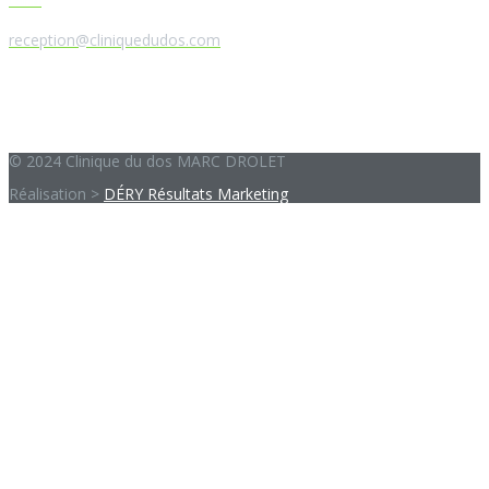
Courriel
reception@cliniquedudos.com
© 2024 Clinique du dos MARC DROLET
Réalisation >
DÉRY Résultats Marketing