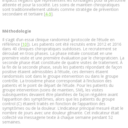
impacts négatifs que représentent les lombalgies pour la personne
atteinte et pour la société. Les soins de maintien chiropratiques
sont traditionnellement utilisés comme stratégie de prévention
secondaire et tertiaire [
4-9
].
Méthodologie
Il s’agit d’un essai clinique randomisé (protocole de l’étude en
référence [
10
]). Les patients ont été recrutés entre 2012 et 2016
dans 40 cliniques chiropratiques suédoises. Le recrutement se
déroulait en trois phases. La phase initiale consistait en une
première visite et une première évaluation par le chiropraticien. La
seconde phase était constituée de quatre visites de traitement. À
la fin de la seconde phase, seuls les patients répondant de façon
positive étaient admissibles à l’étude, ces derniers étaient
randomisés soit dans le groupe intervention ou dans le groupe
contrôle. La troisième phase correspondait à l’inclusion des
patients et le point de départ de l’étude. Pour les patients du
groupe intervention (soins de maintien, SM), les visites
subséquentes devaient être planifiées de façon régulière avant
l’apparition des symptômes, alors que les patients du groupe
control (C) étaient traités en fonction de l’apparition des
symptômes ou de la douleur. L’indicateur principal mesuré était le
nombre de jours avec une douleur gênante. Cet indicateur était
collecté via messagerie texte à chaque semaine pendant 52
semaines.